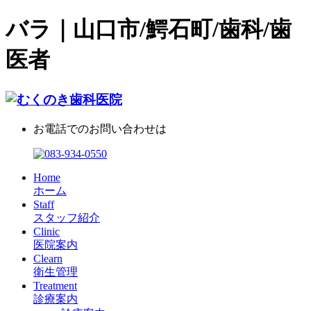
バラ｜山口市/鰐石町/歯科/歯
医者
お電話でのお問い合わせは
Home
ホーム
Staff
スタッフ紹介
Clinic
医院案内
Clearn
衛生管理
Treatment
診療案内