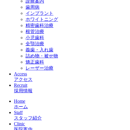
診療案内
歯周病
インプラント
ホワイトニング
精密歯科治療
根管治療
小児歯科
全顎治療
義歯・入れ歯
詰め物・被せ物
矯正歯科
レーザー治療
Access
アクセス
Recruit
採用情報
Home
ホーム
Staff
スタッフ紹介
Clinic
医院案内