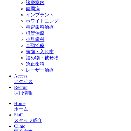
診療案内
歯周病
インプラント
ホワイトニング
精密歯科治療
根管治療
小児歯科
全顎治療
義歯・入れ歯
詰め物・被せ物
矯正歯科
レーザー治療
Access
アクセス
Recruit
採用情報
Home
ホーム
Staff
スタッフ紹介
Clinic