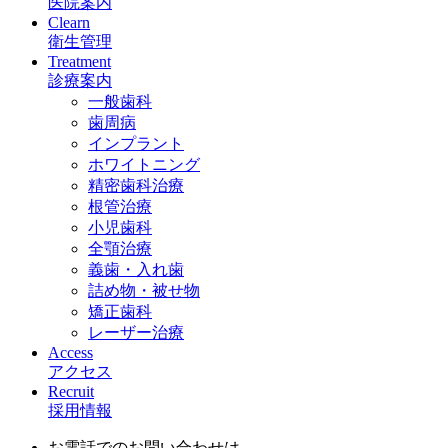
医院案内
Clearn
衛生管理
Treatment
診療案内
一般歯科
歯周病
インプラント
ホワイトニング
精密歯科治療
根管治療
小児歯科
全顎治療
義歯・入れ歯
詰め物・被せ物
矯正歯科
レーザー治療
Access
アクセス
Recruit
採用情報
お電話でのお問い合わせは