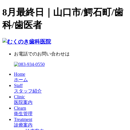
8月最終日｜山口市/鰐石町/歯
科/歯医者
お電話でのお問い合わせは
Home
ホーム
Staff
スタッフ紹介
Clinic
医院案内
Clearn
衛生管理
Treatment
診療案内