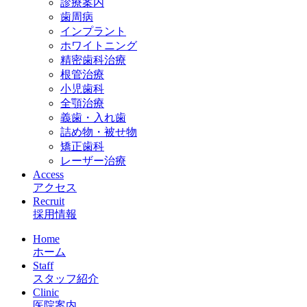
診療案内
歯周病
インプラント
ホワイトニング
精密歯科治療
根管治療
小児歯科
全顎治療
義歯・入れ歯
詰め物・被せ物
矯正歯科
レーザー治療
Access
アクセス
Recruit
採用情報
Home
ホーム
Staff
スタッフ紹介
Clinic
医院案内