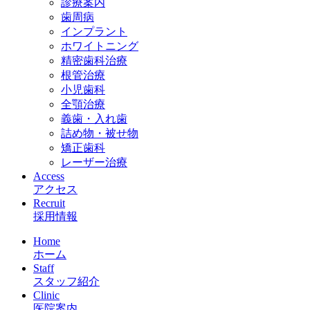
診療案内
歯周病
インプラント
ホワイトニング
精密歯科治療
根管治療
小児歯科
全顎治療
義歯・入れ歯
詰め物・被せ物
矯正歯科
レーザー治療
Access
アクセス
Recruit
採用情報
Home
ホーム
Staff
スタッフ紹介
Clinic
医院案内