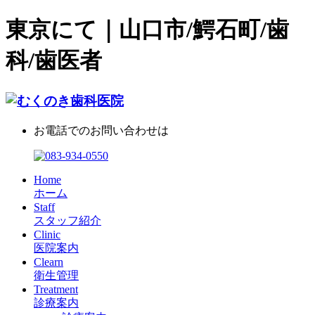
東京にて｜山口市/鰐石町/歯
科/歯医者
お電話でのお問い合わせは
Home
ホーム
Staff
スタッフ紹介
Clinic
医院案内
Clearn
衛生管理
Treatment
診療案内