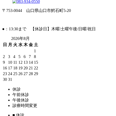
〒753-0044 山口県山口市鰐石町5-20
●：13:30まで 【休診日】木曜/土曜午後/日曜/祝日
2026年8月
日
月
火
水
木
金
土
1
2
3
4
5
6
7
8
9
10
11
12
13
14
15
16
17
18
19
20
21
22
23
24
25
26
27
28
29
30
31
休診
午前休診
午後休診
診療時間変更
■
休診