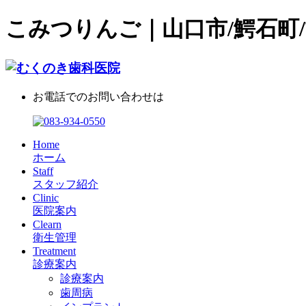
こみつりんご｜山口市/鰐石町/
お電話でのお問い合わせは
Home
ホーム
Staff
スタッフ紹介
Clinic
医院案内
Clearn
衛生管理
Treatment
診療案内
診療案内
歯周病