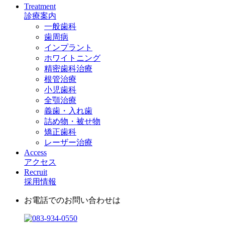
Treatment
診療案内
一般歯科
歯周病
インプラント
ホワイトニング
精密歯科治療
根管治療
小児歯科
全顎治療
義歯・入れ歯
詰め物・被せ物
矯正歯科
レーザー治療
Access
アクセス
Recruit
採用情報
お電話でのお問い合わせは