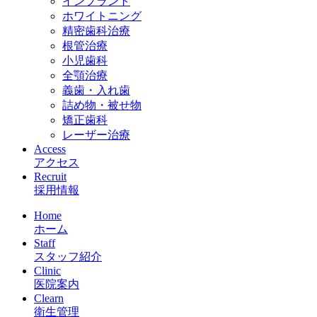
インプラント
ホワイトニング
精密歯科治療
根管治療
小児歯科
全顎治療
義歯・入れ歯
詰め物・被せ物
矯正歯科
レーザー治療
Access
アクセス
Recruit
採用情報
Home
ホーム
Staff
スタッフ紹介
Clinic
医院案内
Clearn
衛生管理