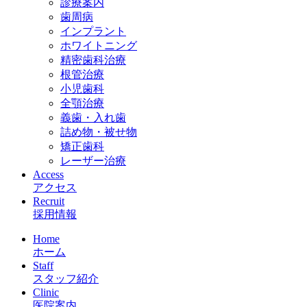
診療案内
歯周病
インプラント
ホワイトニング
精密歯科治療
根管治療
小児歯科
全顎治療
義歯・入れ歯
詰め物・被せ物
矯正歯科
レーザー治療
Access
アクセス
Recruit
採用情報
Home
ホーム
Staff
スタッフ紹介
Clinic
医院案内