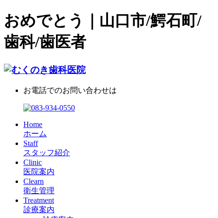
おめでとう｜山口市/鰐石町/
歯科/歯医者
お電話でのお問い合わせは
Home
ホーム
Staff
スタッフ紹介
Clinic
医院案内
Clearn
衛生管理
Treatment
診療案内