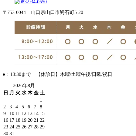
〒753-0044 山口県山口市鰐石町5-20
●：13:30まで 【休診日】木曜/土曜午後/日曜/祝日
2026年8月
日
月
火
水
木
金
土
1
2
3
4
5
6
7
8
9
10
11
12
13
14
15
16
17
18
19
20
21
22
23
24
25
26
27
28
29
30
31