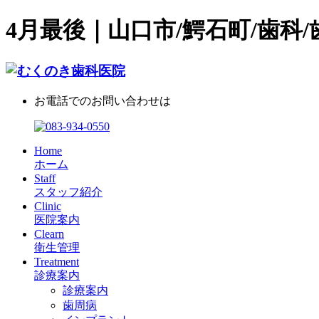
4月最後｜山口市/鰐石町/歯科/
お電話でのお問い合わせは
Home
ホーム
Staff
スタッフ紹介
Clinic
医院案内
Clearn
衛生管理
Treatment
診療案内
診療案内
歯周病