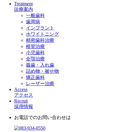
Treatment
診療案内
一般歯科
歯周病
インプラント
ホワイトニング
精密歯科治療
根管治療
小児歯科
全顎治療
義歯・入れ歯
詰め物・被せ物
矯正歯科
レーザー治療
Access
アクセス
Recruit
採用情報
お電話でのお問い合わせは