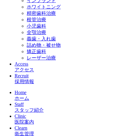
インプラント
ホワイトニング
精密歯科治療
根管治療
小児歯科
全顎治療
義歯・入れ歯
詰め物・被せ物
矯正歯科
レーザー治療
Access
アクセス
Recruit
採用情報
Home
ホーム
Staff
スタッフ紹介
Clinic
医院案内
Clearn
衛生管理