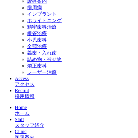
診療案内
歯周病
インプラント
ホワイトニング
精密歯科治療
根管治療
小児歯科
全顎治療
義歯・入れ歯
詰め物・被せ物
矯正歯科
レーザー治療
Access
アクセス
Recruit
採用情報
Home
ホーム
Staff
スタッフ紹介
Clinic
医院案内