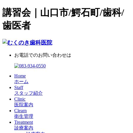
講習会｜山口市/鰐石町/歯科/
歯医者
お電話でのお問い合わせは
Home
ホーム
Staff
スタッフ紹介
Clinic
医院案内
Clearn
衛生管理
Treatment
診療案内