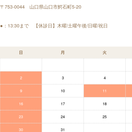
〒753-0044 山口県山口市鰐石町5-20
●：13:30まで 【休診日】木曜/土曜午後/日曜/祝日
日
月
火
2
3
4
9
10
11
16
17
18
23
24
25
30
31