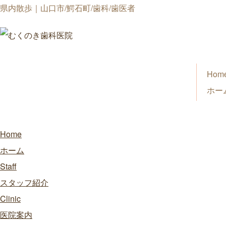
県内散歩｜山口市/鰐石町/歯科/歯医者
Hom
ホー
Home
ホーム
Staff
スタッフ紹介
Clinic
医院案内