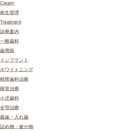
Clearn
衛生管理
Treatment
診療案内
一般歯科
歯周病
インプラント
ホワイトニング
精密歯科治療
根管治療
小児歯科
全顎治療
義歯・入れ歯
詰め物・被せ物