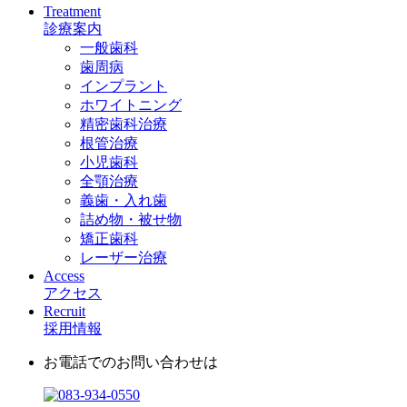
Treatment
診療案内
一般歯科
歯周病
インプラント
ホワイトニング
精密歯科治療
根管治療
小児歯科
全顎治療
義歯・入れ歯
詰め物・被せ物
矯正歯科
レーザー治療
Access
アクセス
Recruit
採用情報
お電話でのお問い合わせは