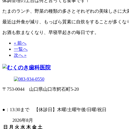
体調管理の土台は何と言っても食事です！
たまのランチ、野菜の種類の多さとそれぞれの美味しさに大
最近は外食が減り、もっぱら質素に自炊をすることが多くな
お酒も飲まなくなり、早寝早起きの毎日です。
« 前へ
一覧へ
次へ »
〒753-0044 山口県山口市鰐石町5-20
●：13:30まで 【休診日】木曜/土曜午後/日曜/祝日
2026年8月
日
月
火
水
木
金
土