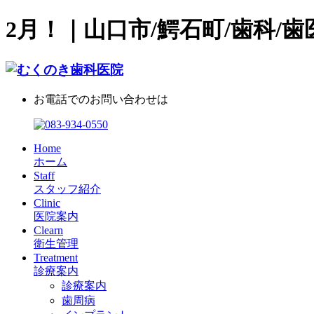
2月！｜山口市/鰐石町/歯科/歯
お電話でのお問い合わせは
Home
ホーム
Staff
スタッフ紹介
Clinic
医院案内
Clearn
衛生管理
Treatment
診療案内
診療案内
歯周病