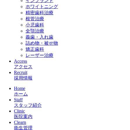
インプラント
ホワイトニング
精密歯科治療
根管治療
小児歯科
全顎治療
義歯・入れ歯
詰め物・被せ物
矯正歯科
レーザー治療
Access
アクセス
Recruit
採用情報
Home
ホーム
Staff
スタッフ紹介
Clinic
医院案内
Clearn
衛生管理