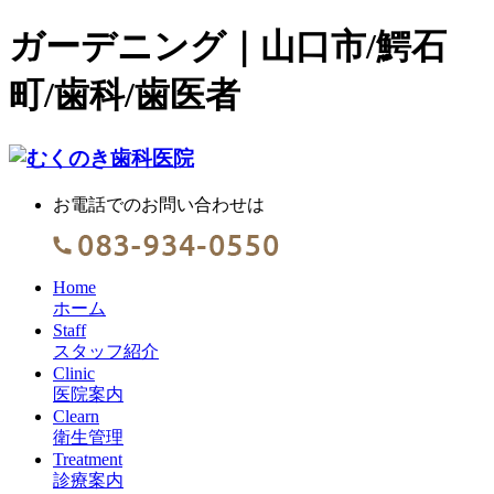
ガーデニング｜山口市/鰐石
町/歯科/歯医者
お電話でのお問い合わせは
Home
ホーム
Staff
スタッフ紹介
Clinic
医院案内
Clearn
衛生管理
Treatment
診療案内