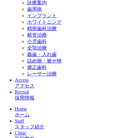
診療案内
歯周病
インプラント
ホワイトニング
精密歯科治療
根管治療
小児歯科
全顎治療
義歯・入れ歯
詰め物・被せ物
矯正歯科
レーザー治療
Access
アクセス
Recruit
採用情報
Home
ホーム
Staff
スタッフ紹介
Clinic