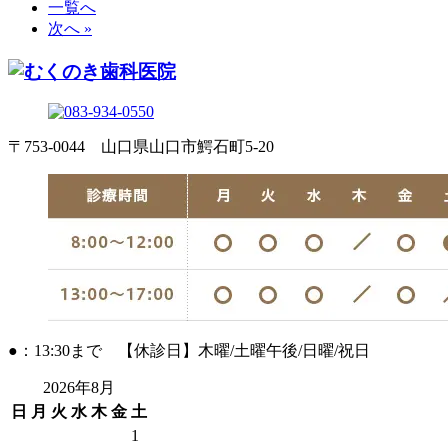
一覧へ
次へ »
〒753-0044 山口県山口市鰐石町5-20
●：13:30まで 【休診日】木曜/土曜午後/日曜/祝日
2026年8月
日
月
火
水
木
金
土
1