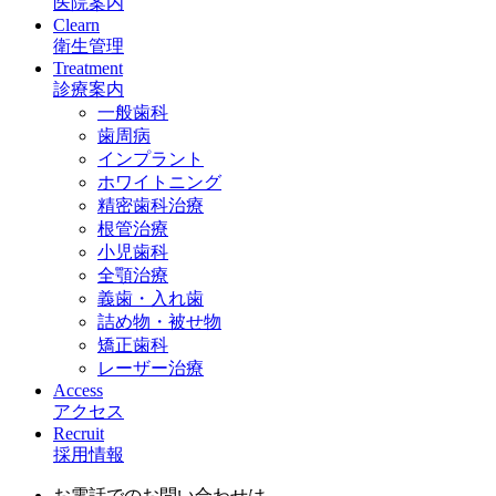
医院案内
Clearn
衛生管理
Treatment
診療案内
一般歯科
歯周病
インプラント
ホワイトニング
精密歯科治療
根管治療
小児歯科
全顎治療
義歯・入れ歯
詰め物・被せ物
矯正歯科
レーザー治療
Access
アクセス
Recruit
採用情報
お電話でのお問い合わせは