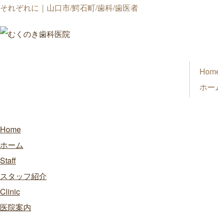
それぞれに｜山口市/鰐石町/歯科/歯医者
Hom
ホー
Home
ホーム
Staff
スタッフ紹介
Clinic
医院案内