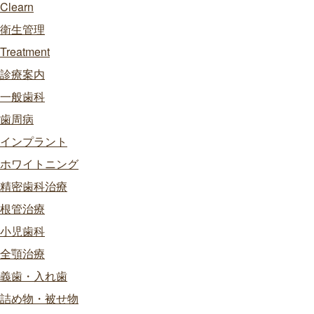
Clearn
衛生管理
Treatment
診療案内
一般歯科
歯周病
インプラント
ホワイトニング
精密歯科治療
根管治療
小児歯科
全顎治療
義歯・入れ歯
詰め物・被せ物