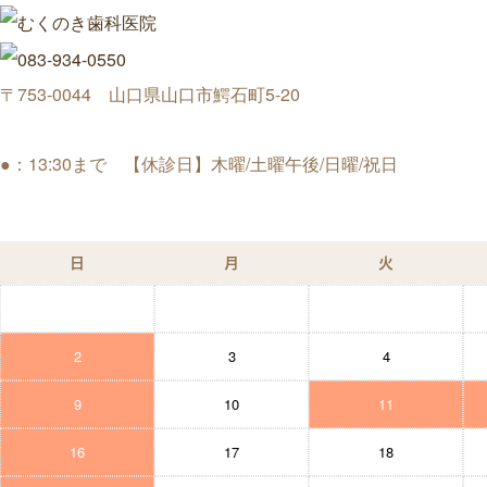
〒753-0044 山口県山口市鰐石町5-20
●：13:30まで 【休診日】木曜/土曜午後/日曜/祝日
日
月
火
2
3
4
9
10
11
16
17
18