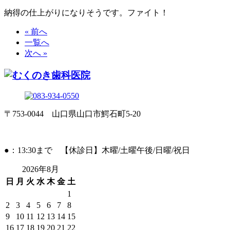
納得の仕上がりになりそうです。ファイト！
« 前へ
一覧へ
次へ »
〒753-0044 山口県山口市鰐石町5-20
●：13:30まで 【休診日】木曜/土曜午後/日曜/祝日
2026年8月
日
月
火
水
木
金
土
1
2
3
4
5
6
7
8
9
10
11
12
13
14
15
16
17
18
19
20
21
22