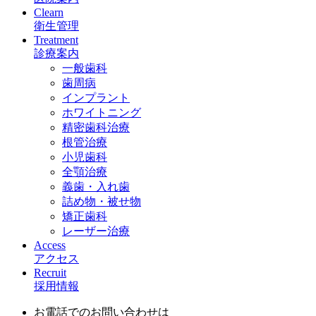
Clearn
衛生管理
Treatment
診療案内
一般歯科
歯周病
インプラント
ホワイトニング
精密歯科治療
根管治療
小児歯科
全顎治療
義歯・入れ歯
詰め物・被せ物
矯正歯科
レーザー治療
Access
アクセス
Recruit
採用情報
お電話でのお問い合わせは