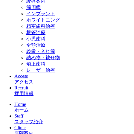
診療案内
歯周病
インプラント
ホワイトニング
精密歯科治療
根管治療
小児歯科
全顎治療
義歯・入れ歯
詰め物・被せ物
矯正歯科
レーザー治療
Access
アクセス
Recruit
採用情報
Home
ホーム
Staff
スタッフ紹介
Clinic
医院案内