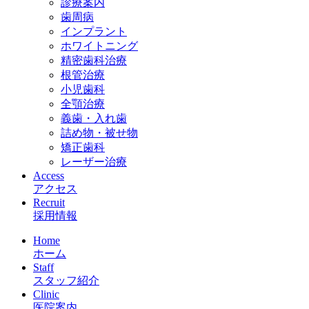
診療案内
歯周病
インプラント
ホワイトニング
精密歯科治療
根管治療
小児歯科
全顎治療
義歯・入れ歯
詰め物・被せ物
矯正歯科
レーザー治療
Access
アクセス
Recruit
採用情報
Home
ホーム
Staff
スタッフ紹介
Clinic
医院案内