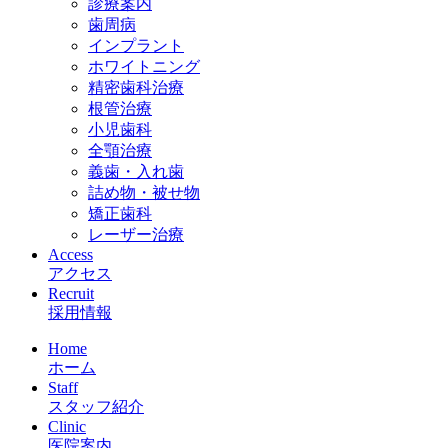
診療案内
歯周病
インプラント
ホワイトニング
精密歯科治療
根管治療
小児歯科
全顎治療
義歯・入れ歯
詰め物・被せ物
矯正歯科
レーザー治療
Access
アクセス
Recruit
採用情報
Home
ホーム
Staff
スタッフ紹介
Clinic
医院案内