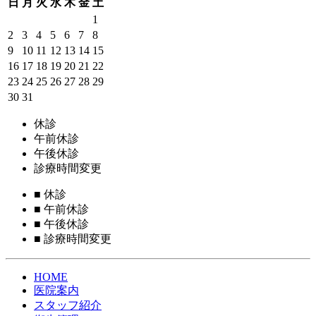
日
月
火
水
木
金
土
1
2
3
4
5
6
7
8
9
10
11
12
13
14
15
16
17
18
19
20
21
22
23
24
25
26
27
28
29
30
31
休診
午前休診
午後休診
診療時間変更
■
休診
■
午前休診
■
午後休診
■
診療時間変更
HOME
医院案内
スタッフ紹介