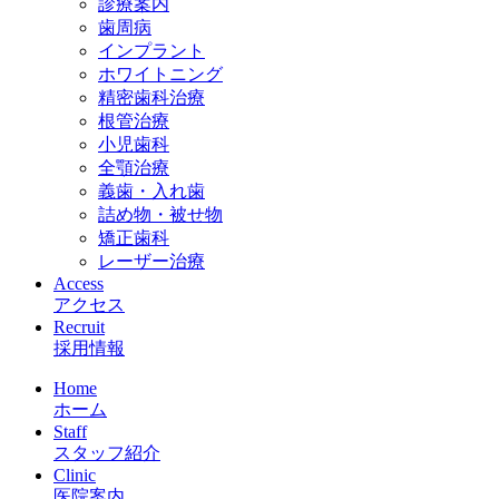
診療案内
歯周病
インプラント
ホワイトニング
精密歯科治療
根管治療
小児歯科
全顎治療
義歯・入れ歯
詰め物・被せ物
矯正歯科
レーザー治療
Access
アクセス
Recruit
採用情報
Home
ホーム
Staff
スタッフ紹介
Clinic
医院案内