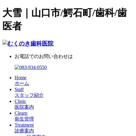
大雪｜山口市/鰐石町/歯科/歯
医者
お電話でのお問い合わせは
Home
ホーム
Staff
スタッフ紹介
Clinic
医院案内
Clearn
衛生管理
Treatment
診療案内