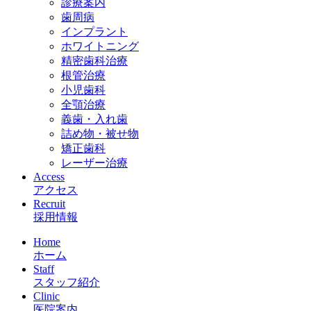
診療案内
歯周病
インプラント
ホワイトニング
精密歯科治療
根管治療
小児歯科
全顎治療
義歯・入れ歯
詰め物・被せ物
矯正歯科
レーザー治療
Access
アクセス
Recruit
採用情報
Home
ホーム
Staff
スタッフ紹介
Clinic
医院案内