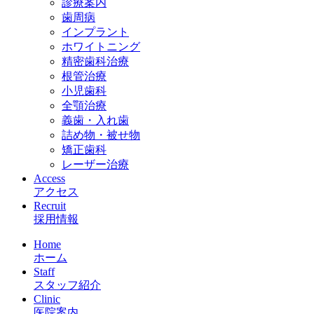
診療案内
歯周病
インプラント
ホワイトニング
精密歯科治療
根管治療
小児歯科
全顎治療
義歯・入れ歯
詰め物・被せ物
矯正歯科
レーザー治療
Access
アクセス
Recruit
採用情報
Home
ホーム
Staff
スタッフ紹介
Clinic
医院案内