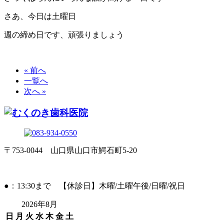
さあ、今日は土曜日
週の締め日です、頑張りましょう
« 前へ
一覧へ
次へ »
〒753-0044 山口県山口市鰐石町5-20
●：13:30まで 【休診日】木曜/土曜午後/日曜/祝日
2026年8月
日
月
火
水
木
金
土