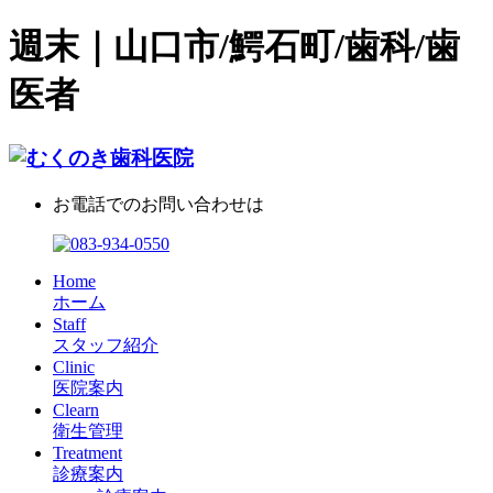
週末｜山口市/鰐石町/歯科/歯
医者
お電話でのお問い合わせは
Home
ホーム
Staff
スタッフ紹介
Clinic
医院案内
Clearn
衛生管理
Treatment
診療案内