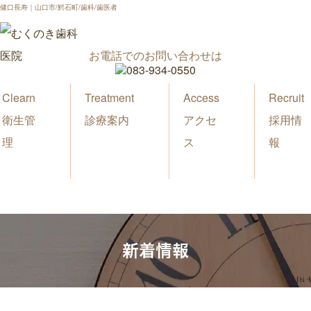
健口長寿｜山口市/鰐石町/歯科/歯医者
お電話でのお問い合わせは
Clearn
Treatment
Access
Recruit
衛生管
診療案内
アクセ
採用情
理
ス
報
新着情報