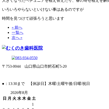
大きくなったペチュニアを植え替えたり、春の寄せ植えを解
いろいろやらないといけない事はあるのですが
時間を見つけて頑張ろうと思います
« 前へ
一覧へ
次へ »
〒753-0044 山口県山口市鰐石町5-20
●：13:30まで 【休診日】木曜/土曜午後/日曜/祝日
2026年8月
日
月
火
水
木
金
土
1