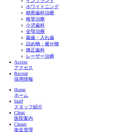
インプラント
ホワイトニング
精密歯科治療
根管治療
小児歯科
全顎治療
義歯・入れ歯
詰め物・被せ物
矯正歯科
レーザー治療
Access
アクセス
Recruit
採用情報
Home
ホーム
Staff
スタッフ紹介
Clinic
医院案内
Clearn
衛生管理