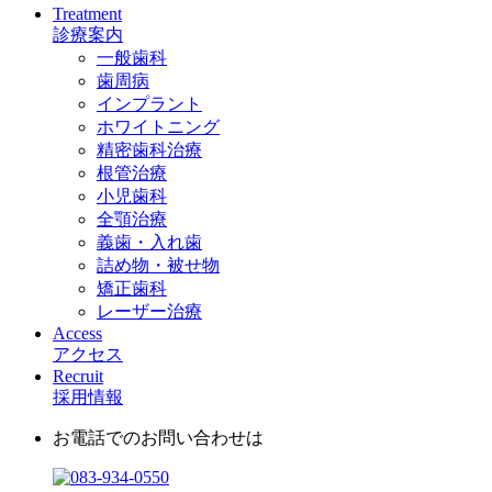
Treatment
診療案内
一般歯科
歯周病
インプラント
ホワイトニング
精密歯科治療
根管治療
小児歯科
全顎治療
義歯・入れ歯
詰め物・被せ物
矯正歯科
レーザー治療
Access
アクセス
Recruit
採用情報
お電話でのお問い合わせは