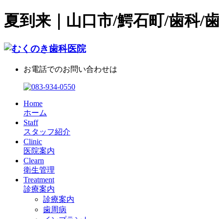
夏到来｜山口市/鰐石町/歯科/
お電話でのお問い合わせは
Home
ホーム
Staff
スタッフ紹介
Clinic
医院案内
Clearn
衛生管理
Treatment
診療案内
診療案内
歯周病