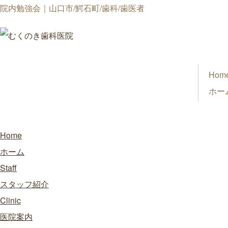
院内勉強会｜山口市/鰐石町/歯科/歯医者
Hom
ホー
Home
ホーム
Staff
スタッフ紹介
Clinic
医院案内