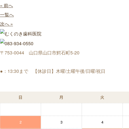
« 前へ
一覧へ
次へ »
〒753-0044 山口県山口市鰐石町5-20
●：13:30まで 【休診日】木曜/土曜午後/日曜/祝日
日
月
火
2
3
4