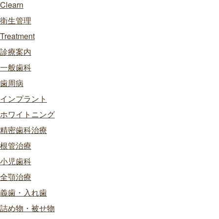
Clearn
衛生管理
Treatment
診療案内
一般歯科
歯周病
インプラント
ホワイトニング
精密歯科治療
根管治療
小児歯科
全顎治療
義歯・入れ歯
詰め物・被せ物