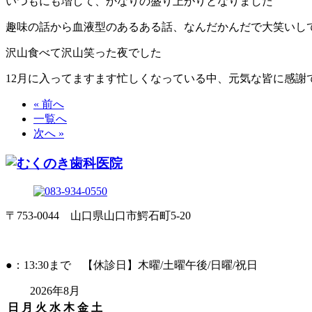
いつもにも増して、かなりの盛り上がりとなりました
趣味の話から血液型のあるある話、なんだかんだで大笑いし
沢山食べて沢山笑った夜でした
12月に入ってますます忙しくなっている中、元気な皆に感謝
« 前へ
一覧へ
次へ »
〒753-0044 山口県山口市鰐石町5-20
●：13:30まで 【休診日】木曜/土曜午後/日曜/祝日
2026年8月
日
月
火
水
木
金
土