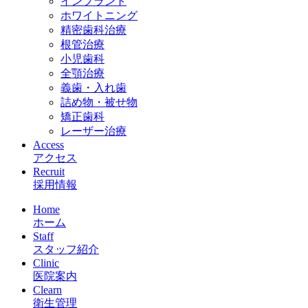
インプラント
ホワイトニング
精密歯科治療
根管治療
小児歯科
全顎治療
義歯・入れ歯
詰め物・被せ物
矯正歯科
レーザー治療
Access
アクセス
Recruit
採用情報
Home
ホーム
Staff
スタッフ紹介
Clinic
医院案内
Clearn
衛生管理