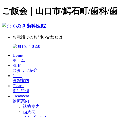
ご飯会｜山口市/鰐石町/歯科/
お電話でのお問い合わせは
Home
ホーム
Staff
スタッフ紹介
Clinic
医院案内
Clearn
衛生管理
Treatment
診療案内
診療案内
歯周病