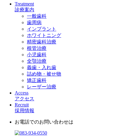
Treatment
診療案内
一般歯科
歯周病
インプラント
ホワイトニング
精密歯科治療
根管治療
小児歯科
全顎治療
義歯・入れ歯
詰め物・被せ物
矯正歯科
レーザー治療
Access
アクセス
Recruit
採用情報
お電話でのお問い合わせは