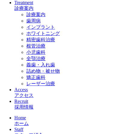
Treatment
診療案内
診療案内
歯周病
インプラント
ホワイトニング
精密歯科治療
根管治療
小児歯科
全顎治療
義歯・入れ歯
詰め物・被せ物
矯正歯科
レーザー治療
Access
アクセス
Recruit
採用情報
Home
ホーム
Staff