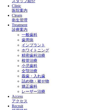
スタッフ紹介
Clinic
医院案内
Clearn
衛生管理
Treatment
診療案内
一般歯科
歯周病
インプラント
ホワイトニング
精密歯科治療
根管治療
小児歯科
全顎治療
義歯・入れ歯
詰め物・被せ物
矯正歯科
レーザー治療
Access
アクセス
Recruit