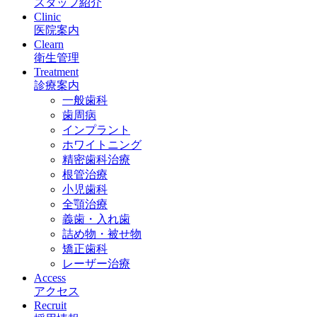
スタッフ紹介
Clinic
医院案内
Clearn
衛生管理
Treatment
診療案内
一般歯科
歯周病
インプラント
ホワイトニング
精密歯科治療
根管治療
小児歯科
全顎治療
義歯・入れ歯
詰め物・被せ物
矯正歯科
レーザー治療
Access
アクセス
Recruit