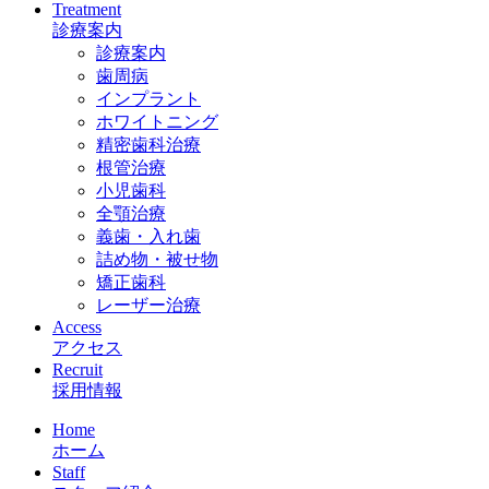
Treatment
診療案内
診療案内
歯周病
インプラント
ホワイトニング
精密歯科治療
根管治療
小児歯科
全顎治療
義歯・入れ歯
詰め物・被せ物
矯正歯科
レーザー治療
Access
アクセス
Recruit
採用情報
Home
ホーム
Staff