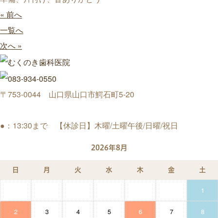
« 前へ
一覧へ
次へ »
〒753-0044 山口県山口市鰐石町5-20
●：13:30まで 【休診日】木曜/土曜午後/日曜/祝日
2026年8月
日
月
火
水
木
金
土
1
2
3
4
5
6
7
8