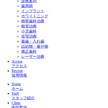
診療案内
歯周病
インプラント
ホワイトニング
精密歯科治療
根管治療
小児歯科
全顎治療
義歯・入れ歯
詰め物・被せ物
矯正歯科
レーザー治療
Access
アクセス
Recruit
採用情報
Home
ホーム
Staff
スタッフ紹介
Clinic
医院案内