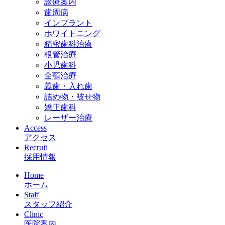
診療案内
歯周病
インプラント
ホワイトニング
精密歯科治療
根管治療
小児歯科
全顎治療
義歯・入れ歯
詰め物・被せ物
矯正歯科
レーザー治療
Access
アクセス
Recruit
採用情報
Home
ホーム
Staff
スタッフ紹介
Clinic
医院案内