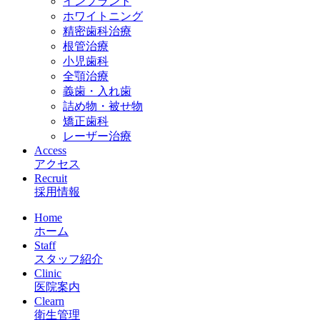
インプラント
ホワイトニング
精密歯科治療
根管治療
小児歯科
全顎治療
義歯・入れ歯
詰め物・被せ物
矯正歯科
レーザー治療
Access
アクセス
Recruit
採用情報
Home
ホーム
Staff
スタッフ紹介
Clinic
医院案内
Clearn
衛生管理