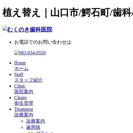
植え替え｜山口市/鰐石町/歯科
お電話でのお問い合わせは
Home
ホーム
Staff
スタッフ紹介
Clinic
医院案内
Clearn
衛生管理
Treatment
診療案内
診療案内
歯周病