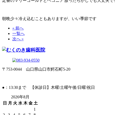
定番のマリーゴールドとベコニア
放ったらかしでも大丈夫で
朝晩少々冷え込むこともありますが、いい季節です
« 前へ
一覧へ
次へ »
〒753-0044 山口県山口市鰐石町5-20
●：13:30まで 【休診日】木曜/土曜午後/日曜/祝日
2026年8月
日
月
火
水
木
金
土
1
2
3
4
5
6
7
8