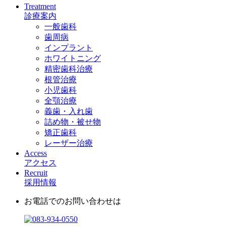
Treatment
診療案内
一般歯科
歯周病
インプラント
ホワイトニング
精密歯科治療
根管治療
小児歯科
全顎治療
義歯・入れ歯
詰め物・被せ物
矯正歯科
レーザー治療
Access
アクセス
Recruit
採用情報
お電話でのお問い合わせは