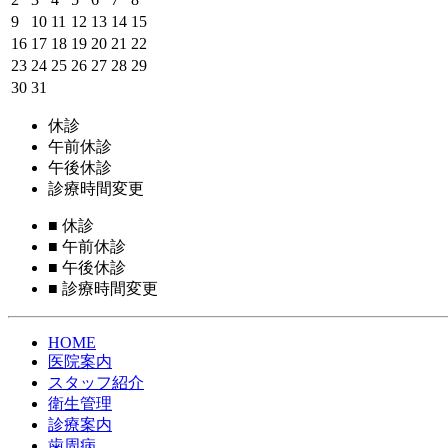
9
10
11
12
13
14
15
16
17
18
19
20
21
22
23
24
25
26
27
28
29
30
31
休診
午前休診
午後休診
診療時間変更
■
休診
■
午前休診
■
午後休診
■
診療時間変更
HOME
医院案内
スタッフ紹介
衛生管理
診療案内
歯周病