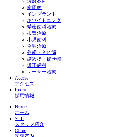
診療案内
歯周病
インプラント
ホワイトニング
精密歯科治療
根管治療
小児歯科
全顎治療
義歯・入れ歯
詰め物・被せ物
矯正歯科
レーザー治療
Access
アクセス
Recruit
採用情報
Home
ホーム
Staff
スタッフ紹介
Clinic
医院案内