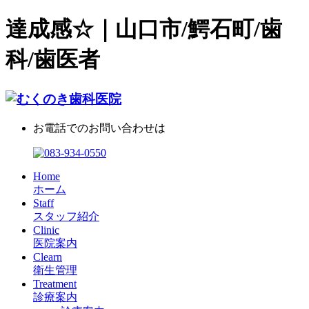
達成感☆｜山口市/鰐石町/歯
科/歯医者
お電話でのお問い合わせは
Home
ホーム
Staff
スタッフ紹介
Clinic
医院案内
Clearn
衛生管理
Treatment
診療案内