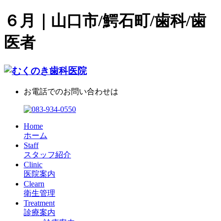
６月｜山口市/鰐石町/歯科/歯
医者
お電話でのお問い合わせは
Home
ホーム
Staff
スタッフ紹介
Clinic
医院案内
Clearn
衛生管理
Treatment
診療案内