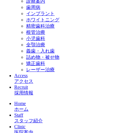
診療案内
歯周病
インプラント
ホワイトニング
精密歯科治療
根管治療
小児歯科
全顎治療
義歯・入れ歯
詰め物・被せ物
矯正歯科
レーザー治療
Access
アクセス
Recruit
採用情報
Home
ホーム
Staff
スタッフ紹介
Clinic
医院案内