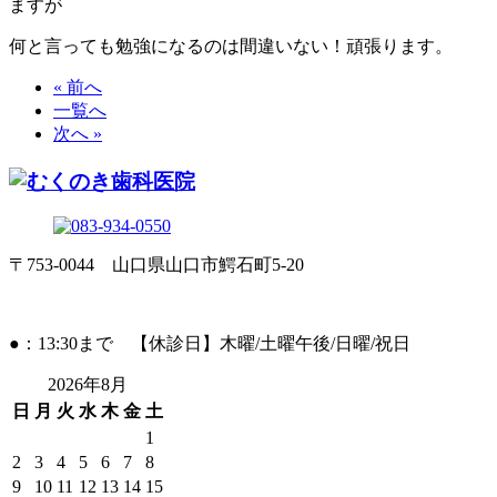
ますが
何と言っても勉強になるのは間違いない！頑張ります。
« 前へ
一覧へ
次へ »
〒753-0044 山口県山口市鰐石町5-20
●：13:30まで 【休診日】木曜/土曜午後/日曜/祝日
2026年8月
日
月
火
水
木
金
土
1
2
3
4
5
6
7
8
9
10
11
12
13
14
15