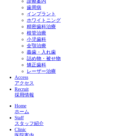
診療案内
歯周病
インプラント
ホワイトニング
精密歯科治療
根管治療
小児歯科
全顎治療
義歯・入れ歯
詰め物・被せ物
矯正歯科
レーザー治療
Access
アクセス
Recruit
採用情報
Home
ホーム
Staff
スタッフ紹介
Clinic
医院案内