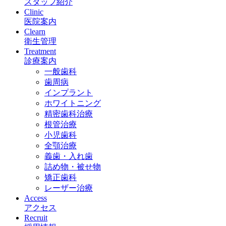
スタッフ紹介
Clinic
医院案内
Clearn
衛生管理
Treatment
診療案内
一般歯科
歯周病
インプラント
ホワイトニング
精密歯科治療
根管治療
小児歯科
全顎治療
義歯・入れ歯
詰め物・被せ物
矯正歯科
レーザー治療
Access
アクセス
Recruit