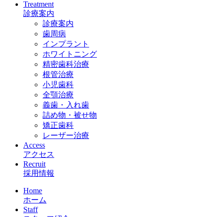
Treatment
診療案内
診療案内
歯周病
インプラント
ホワイトニング
精密歯科治療
根管治療
小児歯科
全顎治療
義歯・入れ歯
詰め物・被せ物
矯正歯科
レーザー治療
Access
アクセス
Recruit
採用情報
Home
ホーム
Staff