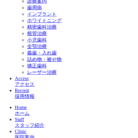
診療案内
歯周病
インプラント
ホワイトニング
精密歯科治療
根管治療
小児歯科
全顎治療
義歯・入れ歯
詰め物・被せ物
矯正歯科
レーザー治療
Access
アクセス
Recruit
採用情報
Home
ホーム
Staff
スタッフ紹介
Clinic
医院案内