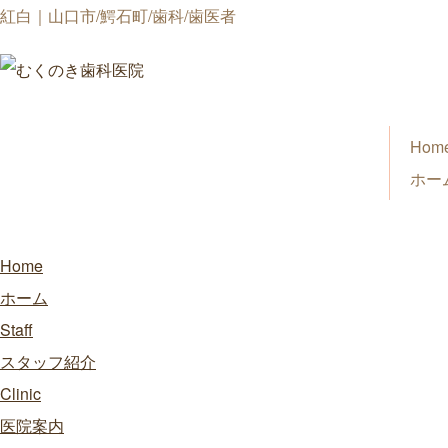
紅白｜山口市/鰐石町/歯科/歯医者
Hom
ホー
Home
ホーム
Staff
スタッフ紹介
Clinic
医院案内