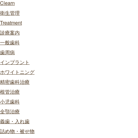
Clearn
衛生管理
Treatment
診療案内
一般歯科
歯周病
インプラント
ホワイトニング
精密歯科治療
根管治療
小児歯科
全顎治療
義歯・入れ歯
詰め物・被せ物