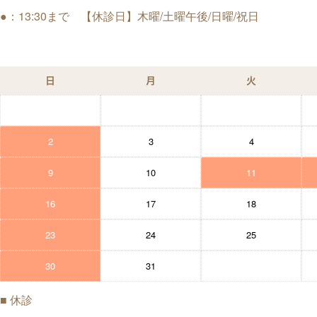
●：13:30まで 【休診日】木曜/土曜午後/日曜/祝日
日
月
火
2
3
4
9
10
11
16
17
18
23
24
25
30
31
■
休診