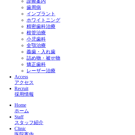
診療案内
歯周病
インプラント
ホワイトニング
精密歯科治療
根管治療
小児歯科
全顎治療
義歯・入れ歯
詰め物・被せ物
矯正歯科
レーザー治療
Access
アクセス
Recruit
採用情報
Home
ホーム
Staff
スタッフ紹介
Clinic
医院案内