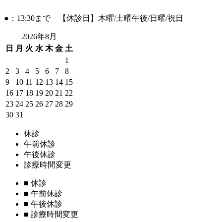
●：13:30まで 【休診日】木曜/土曜午後/日曜/祝日
2026年8月
日
月
火
水
木
金
土
1
2
3
4
5
6
7
8
9
10
11
12
13
14
15
16
17
18
19
20
21
22
23
24
25
26
27
28
29
30
31
休診
午前休診
午後休診
診療時間変更
■
休診
■
午前休診
■
午後休診
■
診療時間変更