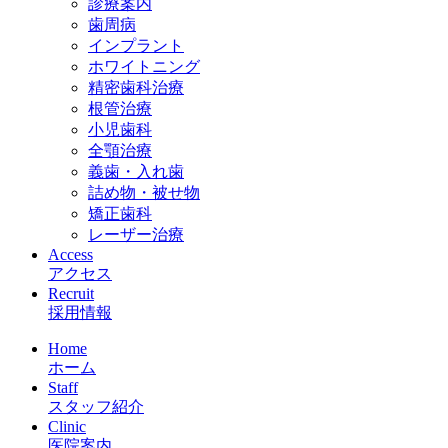
診療案内
歯周病
インプラント
ホワイトニング
精密歯科治療
根管治療
小児歯科
全顎治療
義歯・入れ歯
詰め物・被せ物
矯正歯科
レーザー治療
Access
アクセス
Recruit
採用情報
Home
ホーム
Staff
スタッフ紹介
Clinic
医院案内