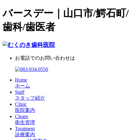
バースデー｜山口市/鰐石町/
歯科/歯医者
お電話でのお問い合わせは
Home
ホーム
Staff
スタッフ紹介
Clinic
医院案内
Clearn
衛生管理
Treatment
診療案内