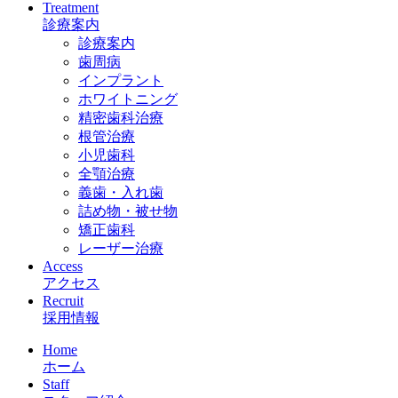
Treatment
診療案内
診療案内
歯周病
インプラント
ホワイトニング
精密歯科治療
根管治療
小児歯科
全顎治療
義歯・入れ歯
詰め物・被せ物
矯正歯科
レーザー治療
Access
アクセス
Recruit
採用情報
Home
ホーム
Staff