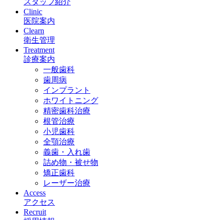
スタッフ紹介
Clinic
医院案内
Clearn
衛生管理
Treatment
診療案内
一般歯科
歯周病
インプラント
ホワイトニング
精密歯科治療
根管治療
小児歯科
全顎治療
義歯・入れ歯
詰め物・被せ物
矯正歯科
レーザー治療
Access
アクセス
Recruit