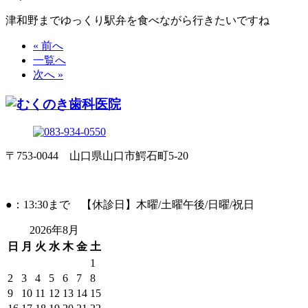
津和野までゆっくり駅弁を食べながら行きたいですね
« 前へ
一覧へ
次へ »
〒753-0044 山口県山口市鰐石町5-20
●：13:30まで 【休診日】木曜/土曜午後/日曜/祝日
2026年8月
日
月
火
水
木
金
土
1
2
3
4
5
6
7
8
9
10
11
12
13
14
15