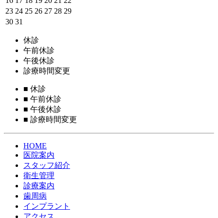
16
17
18
19
20
21
22
23
24
25
26
27
28
29
30
31
休診
午前休診
午後休診
診療時間変更
■
休診
■
午前休診
■
午後休診
■
診療時間変更
HOME
医院案内
スタッフ紹介
衛生管理
診療案内
歯周病
インプラント
アクセス