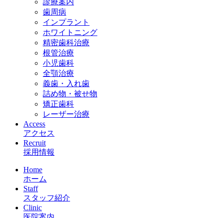
診療案内
歯周病
インプラント
ホワイトニング
精密歯科治療
根管治療
小児歯科
全顎治療
義歯・入れ歯
詰め物・被せ物
矯正歯科
レーザー治療
Access
アクセス
Recruit
採用情報
Home
ホーム
Staff
スタッフ紹介
Clinic
医院案内