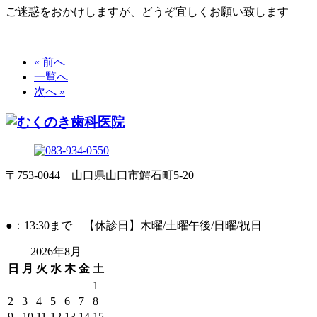
ご迷惑をおかけしますが、どうぞ宜しくお願い致します
« 前へ
一覧へ
次へ »
〒753-0044 山口県山口市鰐石町5-20
●：13:30まで 【休診日】木曜/土曜午後/日曜/祝日
2026年8月
日
月
火
水
木
金
土
1
2
3
4
5
6
7
8
9
10
11
12
13
14
15