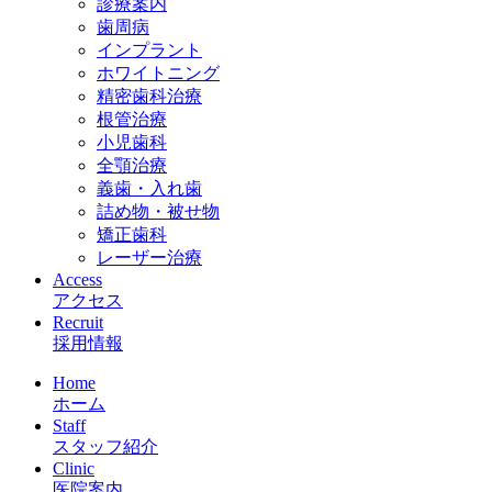
診療案内
歯周病
インプラント
ホワイトニング
精密歯科治療
根管治療
小児歯科
全顎治療
義歯・入れ歯
詰め物・被せ物
矯正歯科
レーザー治療
Access
アクセス
Recruit
採用情報
Home
ホーム
Staff
スタッフ紹介
Clinic
医院案内