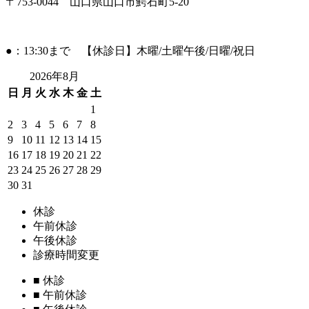
〒753-0044 山口県山口市鰐石町5-20
●：13:30まで 【休診日】木曜/土曜午後/日曜/祝日
2026年8月
日
月
火
水
木
金
土
1
2
3
4
5
6
7
8
9
10
11
12
13
14
15
16
17
18
19
20
21
22
23
24
25
26
27
28
29
30
31
休診
午前休診
午後休診
診療時間変更
■
休診
■
午前休診