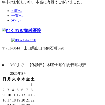
年末のお忙しい中、本当に有難うございました。
« 前へ
一覧へ
次へ »
〒753-0044 山口県山口市鰐石町5-20
●：13:30まで 【休診日】木曜/土曜午後/日曜/祝日
2026年8月
日
月
火
水
木
金
土
1
2
3
4
5
6
7
8
9
10
11
12
13
14
15
16
17
18
19
20
21
22