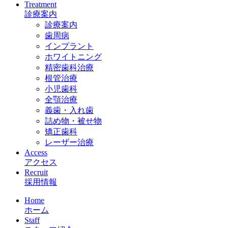
Treatment
診療案内
診療案内
歯周病
インプラント
ホワイトニング
精密歯科治療
根管治療
小児歯科
全顎治療
義歯・入れ歯
詰め物・被せ物
矯正歯科
レーザー治療
Access
アクセス
Recruit
採用情報
Home
ホーム
Staff