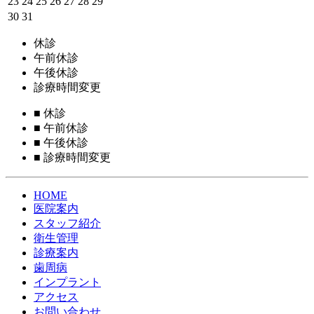
23
24
25
26
27
28
29
30
31
休診
午前休診
午後休診
診療時間変更
■
休診
■
午前休診
■
午後休診
■
診療時間変更
HOME
医院案内
スタッフ紹介
衛生管理
診療案内
歯周病
インプラント
アクセス
お問い合わせ