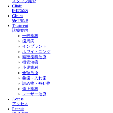
スタッフ紹介
Clinic
医院案内
Clearn
衛生管理
Treatment
診療案内
一般歯科
歯周病
インプラント
ホワイトニング
精密歯科治療
根管治療
小児歯科
全顎治療
義歯・入れ歯
詰め物・被せ物
矯正歯科
レーザー治療
Access
アクセス
Recruit