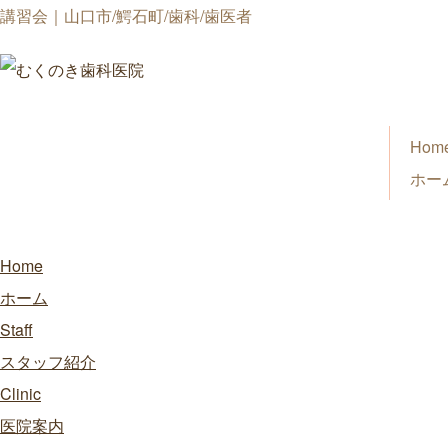
講習会｜山口市/鰐石町/歯科/歯医者
Hom
ホー
Home
ホーム
Staff
スタッフ紹介
Clinic
医院案内