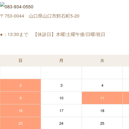
〒753-0044 山口県山口市鰐石町5-20
●：13:30まで 【休診日】木曜/土曜午後/日曜/祝日
日
月
火
2
3
4
9
10
11
16
17
18
23
24
25