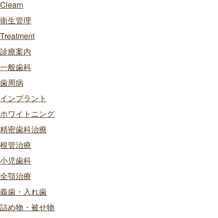
Clearn
衛生管理
Treatment
診療案内
一般歯科
歯周病
インプラント
ホワイトニング
精密歯科治療
根管治療
小児歯科
全顎治療
義歯・入れ歯
詰め物・被せ物