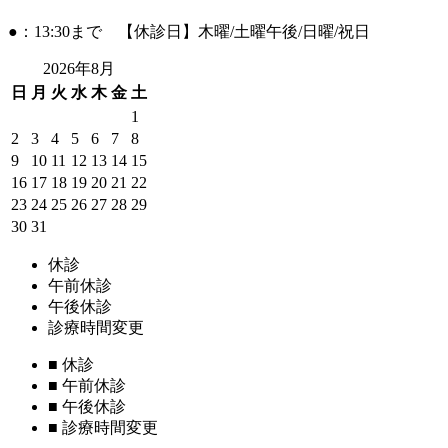
●：13:30まで 【休診日】木曜/土曜午後/日曜/祝日
2026年8月
日
月
火
水
木
金
土
1
2
3
4
5
6
7
8
9
10
11
12
13
14
15
16
17
18
19
20
21
22
23
24
25
26
27
28
29
30
31
休診
午前休診
午後休診
診療時間変更
■
休診
■
午前休診
■
午後休診
■
診療時間変更