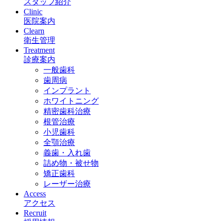
スタッフ紹介
Clinic
医院案内
Clearn
衛生管理
Treatment
診療案内
一般歯科
歯周病
インプラント
ホワイトニング
精密歯科治療
根管治療
小児歯科
全顎治療
義歯・入れ歯
詰め物・被せ物
矯正歯科
レーザー治療
Access
アクセス
Recruit