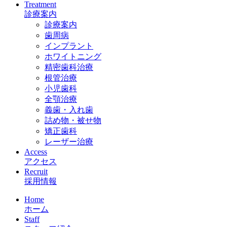
Treatment
診療案内
診療案内
歯周病
インプラント
ホワイトニング
精密歯科治療
根管治療
小児歯科
全顎治療
義歯・入れ歯
詰め物・被せ物
矯正歯科
レーザー治療
Access
アクセス
Recruit
採用情報
Home
ホーム
Staff