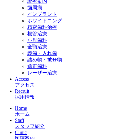
診療案内
歯周病
インプラント
ホワイトニング
精密歯科治療
根管治療
小児歯科
全顎治療
義歯・入れ歯
詰め物・被せ物
矯正歯科
レーザー治療
Access
アクセス
Recruit
採用情報
Home
ホーム
Staff
スタッフ紹介
Clinic
医院案内