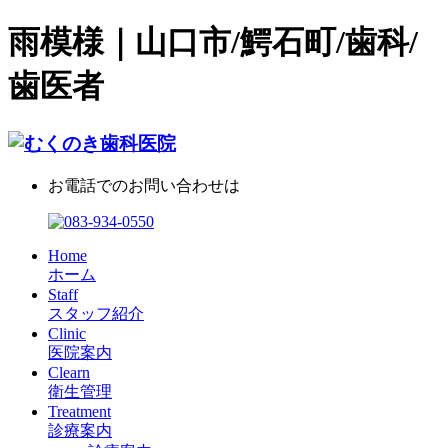
雨模様｜山口市/鰐石町/歯科/
歯医者
お電話でのお問い合わせは
Home
ホーム
Staff
スタッフ紹介
Clinic
医院案内
Clearn
衛生管理
Treatment
診療案内