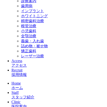
診療案内
歯周病
インプラント
ホワイトニング
精密歯科治療
根管治療
小児歯科
全顎治療
義歯・入れ歯
詰め物・被せ物
矯正歯科
レーザー治療
Access
アクセス
Recruit
採用情報
Home
ホーム
Staff
スタッフ紹介
Clinic
医院案内