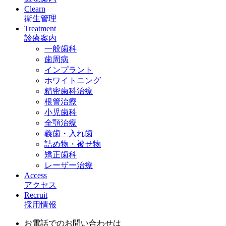
Clearn
衛生管理
Treatment
診療案内
一般歯科
歯周病
インプラント
ホワイトニング
精密歯科治療
根管治療
小児歯科
全顎治療
義歯・入れ歯
詰め物・被せ物
矯正歯科
レーザー治療
Access
アクセス
Recruit
採用情報
お電話でのお問い合わせは