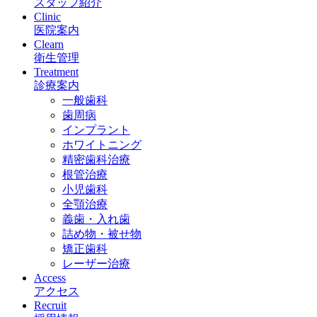
スタッフ紹介
Clinic
医院案内
Clearn
衛生管理
Treatment
診療案内
一般歯科
歯周病
インプラント
ホワイトニング
精密歯科治療
根管治療
小児歯科
全顎治療
義歯・入れ歯
詰め物・被せ物
矯正歯科
レーザー治療
Access
アクセス
Recruit