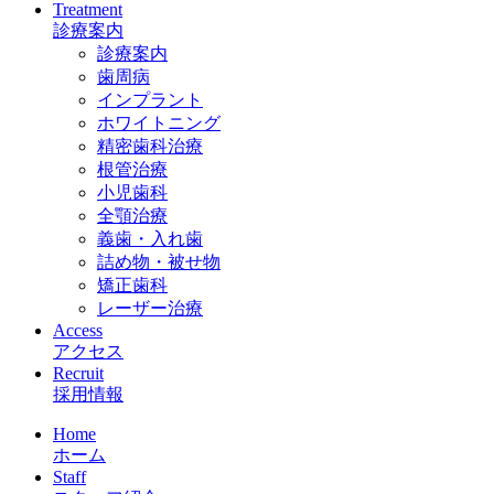
Treatment
診療案内
診療案内
歯周病
インプラント
ホワイトニング
精密歯科治療
根管治療
小児歯科
全顎治療
義歯・入れ歯
詰め物・被せ物
矯正歯科
レーザー治療
Access
アクセス
Recruit
採用情報
Home
ホーム
Staff