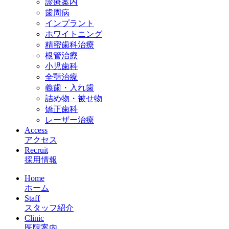
診療案内
歯周病
インプラント
ホワイトニング
精密歯科治療
根管治療
小児歯科
全顎治療
義歯・入れ歯
詰め物・被せ物
矯正歯科
レーザー治療
Access
アクセス
Recruit
採用情報
Home
ホーム
Staff
スタッフ紹介
Clinic
医院案内