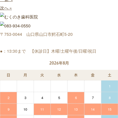
次へ »
〒753-0044 山口県山口市鰐石町5-20
●：13:30まで 【休診日】木曜/土曜午後/日曜/祝日
2026年8月
日
月
火
水
木
金
土
1
2
3
4
5
6
7
8
9
10
11
12
13
14
15